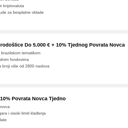
m kriptovaluta
nude za besplatne oklade
odošlice Do 5.000 € + 10% Tjednog Povrata Novca
 s brazilskom tematikom
radnim fondovima
ja broji više od 2800 naslova
 10% Povrata Novca Tjedno
novca
ra i visoki limiti klađenja
late