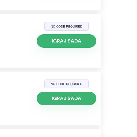
NO CODE REQUIRED
IGRAJ SADA
NO CODE REQUIRED
IGRAJ SADA