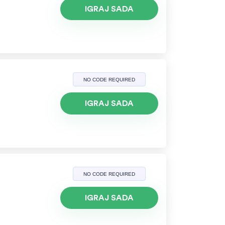
IGRAJ SADA
NO CODE REQUIRED
IGRAJ SADA
NO CODE REQUIRED
IGRAJ SADA