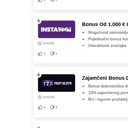
Bonus Od 1.000 € I
Mogućnost samoisključ
Pojedinačni bonus ko
21/11/25
Interaktivne značajke 
0
1
Zajamčeni Bonus D
Bonus dobrodošlice d
10% zajamčenog povr
21/11/25
Brz i siguran pružatel
0
0