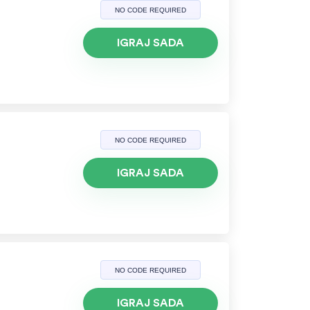
NO CODE REQUIRED
IGRAJ SADA
NO CODE REQUIRED
IGRAJ SADA
NO CODE REQUIRED
IGRAJ SADA