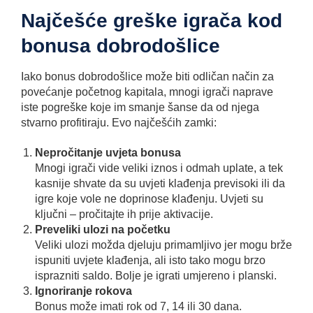
Najčešće greške igrača kod
bonusa dobrodošlice
Iako bonus dobrodošlice može biti odličan način za
povećanje početnog kapitala, mnogi igrači naprave
iste pogreške koje im smanje šanse da od njega
stvarno profitiraju. Evo najčešćih zamki:
Nepročitanje uvjeta bonusa
Mnogi igrači vide veliki iznos i odmah uplate, a tek
kasnije shvate da su uvjeti klađenja previsoki ili da
igre koje vole ne doprinose klađenju. Uvjeti su
ključni – pročitajte ih prije aktivacije.
Preveliki ulozi na početku
Veliki ulozi možda djeluju primamljivo jer mogu brže
ispuniti uvjete klađenja, ali isto tako mogu brzo
isprazniti saldo. Bolje je igrati umjereno i planski.
Ignoriranje rokova
Bonus može imati rok od 7, 14 ili 30 dana.