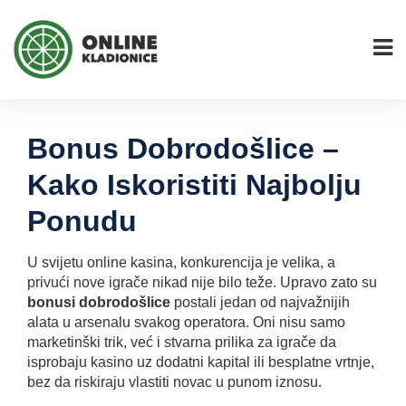
Bonus Dobrodošlice –
Kako Iskoristiti Najbolju
Ponudu
U svijetu online kasina, konkurencija je velika, a
privući nove igrače nikad nije bilo teže. Upravo zato su
bonusi dobrodošlice
postali jedan od najvažnijih
alata u arsenalu svakog operatora. Oni nisu samo
marketinški trik, već i stvarna prilika za igrače da
isprobaju kasino uz dodatni kapital ili besplatne vrtnje,
bez da riskiraju vlastiti novac u punom iznosu.