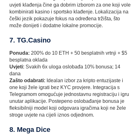
uvjeti klađenja čine ga dobrim izborom za one koji vole
kombinirati kasino i sportsko klađenje. Lokalizacija na
češki jezik pokazuje fokus na određena tržišta, što
može donijeti i dodatne lokalne promocije.
7. TG.Casino
Ponuda:
200% do 10 ETH + 50 besplatnih vrtnji + $5
besplatna oklada
Uvjeti:
Svakih 6x uloga oslobađa 10% bonusa; 14
dana
Zašto odabrati:
Idealan izbor za kripto entuzijaste i
one koji žele igrati bez KYC provjere. Integracija s
Telegramom omogućuje jednostavnu registraciju i igru
unutar aplikacije. Postepeno oslobađanje bonusa je
fleksibilniji model koji odgovara igračima koji ne žele
stroge uvjete na cijeli iznos odjednom.
8. Mega Dice