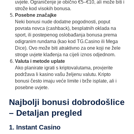
uvjete. Ograničenje je obično €5–€10, ali može biti i
strože kod visokih bonusa.
Posebne značajke
Neki bonusi nude dodatne pogodnosti, poput
povrata novca (cashback), besplatnih oklada na
sport, ili postepenog oslobađanja bonusa prema
odigranim rundama (kao kod TG.Casino ili Mega
Dice). Ovo može biti atraktivno za one koji ne žele
stroge uvjete klađenja na cijeli iznos odjednom.
Valuta i metode uplate
Ako planirate igrati s kriptovalutama, provjerite
podržava li kasino vašu željenu valutu. Kripto
bonusi često imaju veće limite i brže isplate, ali i
posebne uvjete.
Najbolji bonusi dobrodošlice
– Detaljan pregled
1. Instant Casino